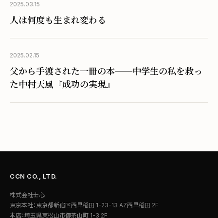
2025.03.15
人は何度も生まれ変わる
2025.02.15
父から手渡された一冊の本──中学生の私を救っ
た中村天風『成功の実現』
CCN CO., LTD.
株式会社士心
東京本社：東京都新宿区西早稲田 1-23-13 AZ西早稲田 2F
本店：埼玉県東松山市御茶山町 1-3 2F