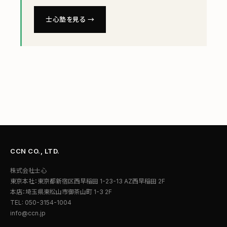
士心塾を見る →
CCN CO., LTD.
株式会社士心
東京本社：東京都新宿区西早稲田 1-23-13 AZ西早稲田 2F
本店：埼玉県東松山市御茶山町 1-3 2F
TEL: 050-3154-1004
info@ccn.jp