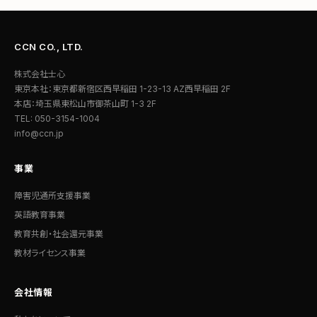
CCN CO., LTD.
株式会社士心
東京本社：東京都新宿区西早稲田 1-23-13 AZ西早稲田 2F
本店：埼玉県東松山市御茶山町 1-3 2F
TEL: 050-3154-1004
info@ccn.jp
事業
障害児通所支援事業
英語教育事業
教育共創・社会還元事業
教材ライセンス事業
会社情報