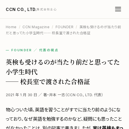
CCN CO., LTD.
株式会社士心
Home
/
CCN Magazine
/
FOUNDER
/
英検も受けるのが当たり前
だと思ってた小学生時代── 校長室で渡された合格証
— FOUNDER ／ 代表の視点
英検も受けるのが当たり前だと思ってた
小学生時代
── 校長室で渡された合格証
2021 年 1 月 30 日 ／ 著・井本 一志（CCN CO., LTD. 代表）
物心ついた頃、英語を習うことがすでに当たり前のようにな
っており、なぜ英語を勉強するのかなど、疑問にも思ったこと
がなかったことは、別の記事で書きましたが、
実は英検もまっ