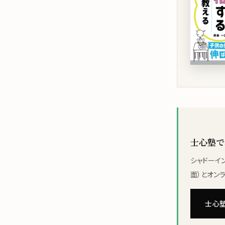
士心塾で
シャドーイ
面）とオンラ
士心塾