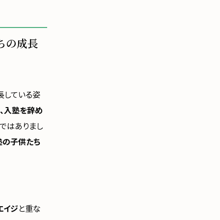
ちの成長
長している姿
、入塾を辞め
子ではありまし
塾の子供たち
エイジ
と重な