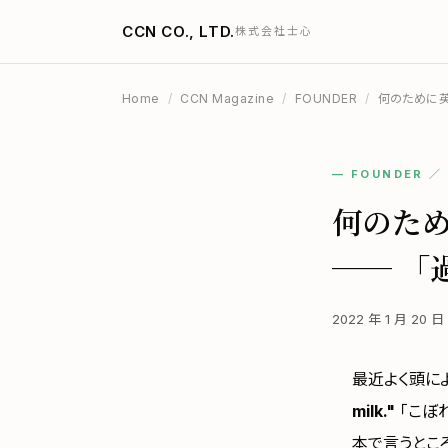
CCN CO., LTD.
株式会社士心
Home
/
CCN Magazine
/
FOUNDER
/
何のために英
— FOUNDER 
何のた
── 「
2022 年 1 月 20 
最近よく頭に
milk."
「こぼ
本で言うとこ