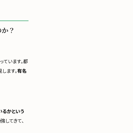
のか？
っています。都
します。
有名
いるかという
強してきて、