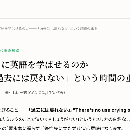
語を学ばせるのか── 「過去には戻れない」という時間の重み
／ 代表の視点
めに英語を学ばせるのか
過去には戻れない」という時間の
日 ／ 著・井本 一志（CCN CO., LTD. 代表）
よぎること──
「過去には戻れない」
。
"There's no use crying o
れたミルクのことで泣いてもしょうがない」というアメリカの有名なこ
ろの「覆水盆に返らず」「後悔先に立たず」という意味になります。