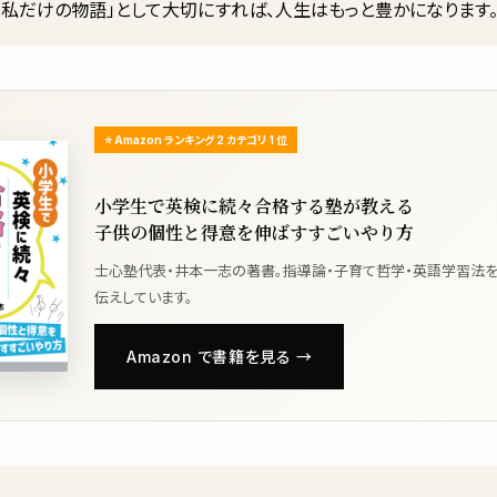
「私だけの物語」として大切にすれば、人生はもっと豊かになります
⭐ Amazon ランキング 2 カテゴリ 1 位
小学生で英検に続々合格する塾が教える
子供の個性と得意を伸ばすすごいやり方
士心塾代表・井本一志の著書。指導論・子育て哲学・英語学習法
伝えしています。
Amazon で書籍を見る →