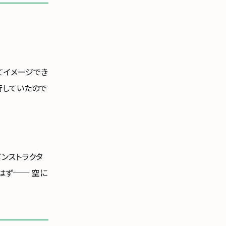
てイメージでき
行していたので
インストラクタ
はず── 空に