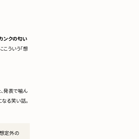
カンクの匂い
にこういう「想
た、発表で噛ん
になる笑い話。
。想定外の