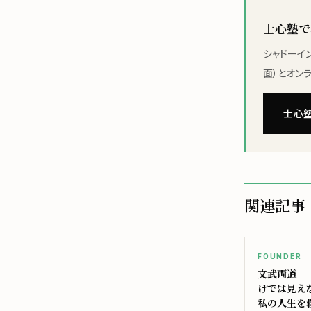
士心塾で
シャドーイ
面）とオンラ
士心塾
関連記事
FOUNDER
文武両道─
けでは見え
私の人生を