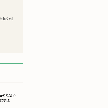
松山校（対
込めた想い
録に学ぶ