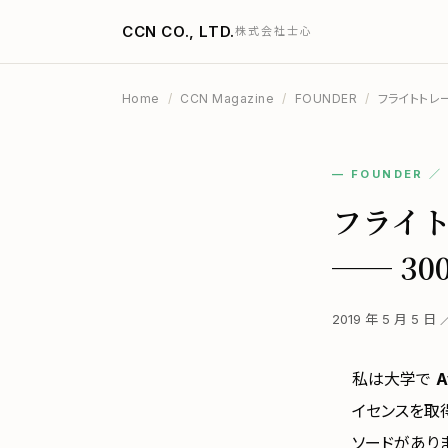
CCN CO., LTD.
株式会社士心
Home
/
CCN Magazine
/
FOUNDER
/
フライトトレ
— FOUNDER 
フライ
── 3
2019 年 5 月 5 日
私は大学で
A
イセンスを取
ソードがありま