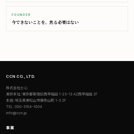
FOUNDER
今できないことを、焦る必要はない
CCN CO., LTD.
株式会社士心
東京本社：東京都新宿区西早稲田 1-23-13 AZ西早稲田 2F
本店：埼玉県東松山市御茶山町 1-3 2F
TEL: 050-3154-1004
info@ccn.jp
事業