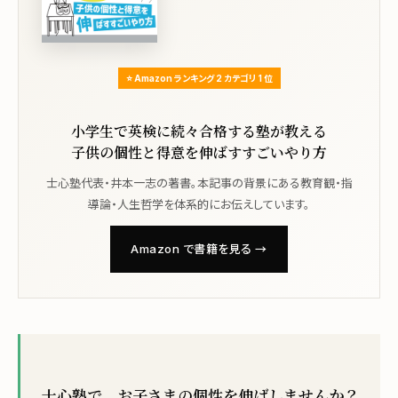
⭐ Amazon ランキング 2 カテゴリ 1 位
小学生で英検に続々合格する塾が教える
子供の個性と得意を伸ばすすごいやり方
士心塾代表・井本一志の著書。本記事の背景にある教育観・指
導論・人生哲学を体系的にお伝えしています。
Amazon で書籍を見る →
士心塾で、お子さまの個性を伸ばしませんか？