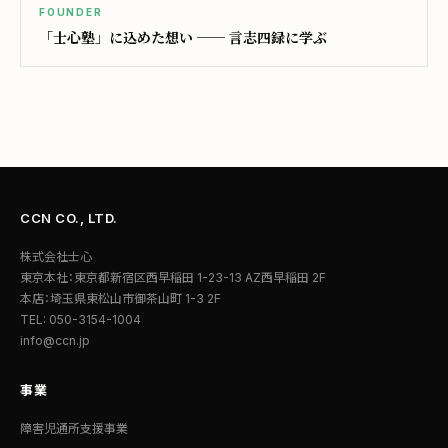
FOUNDER
「士心塾」に込めた想い ── 言志四録に学ぶ
CCN CO., LTD.
株式会社士心
東京本社：東京都新宿区西早稲田 1-23-13 AZ西早稲田 2F
本店：埼玉県東松山市御茶山町 1-3 2F
TEL: 050-3154-1004
info@ccn.jp
事業
障害児通所支援事業