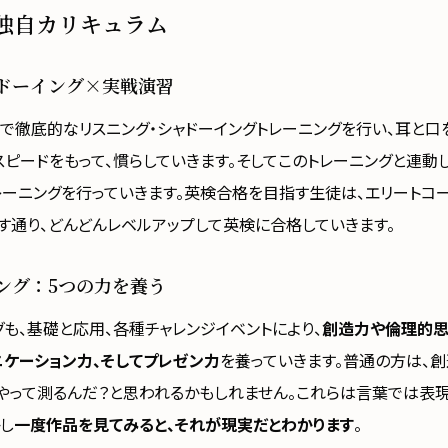
独自カリキュラム
ドーイング×実戦演習
で徹底的なリスニング・シャドーイングトレーニングを行い、耳と口
スピードをもって、慣らしていきます。そしてこのトレーニングと連動
レーニングを行っていきます。英検合格を目指す生徒は、エリートコ
す通り、どんどんレベルアップして英検に合格していきます。
ング：5つの力を養う
グも、基礎と応用、各種チャレンジイベントにより、
創造力や倫理的思
ニケーション力、そしてプレゼン力
を養っていきます。普通の方は、
やって測るんだ？と思われるかもしれません。これらは言葉では表
かし
一度作品を見てみると、それが現実だとわかります
。