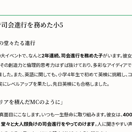
で司会進行を務めた小5
の堂々たる進行
の大イベントで、なんと
2年連続、司会進行を務めた子
がいます。彼
、その創造力と倫理的思考力はずば抜けており、多彩なアイディアで
ました。また、英語に関しても、小学4年生で初めて英検に挑戦し、
実にレベルアップを果たし、先日英検にも合格しました。
リアを積んだMCのように」
真面目にこなします。いつも一生懸命に取り組みます。彼女は、
40
、堂々と大人顔負けの司会進行をやってのけます
。人に聞きやすい