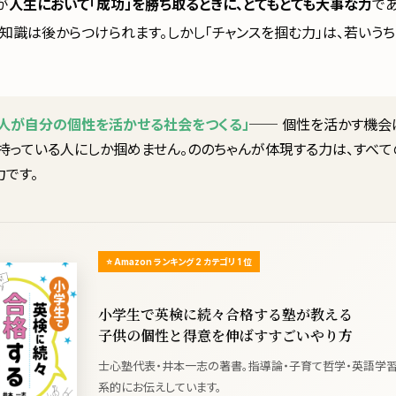
が
人生において「成功」を勝ち取るときに、とてもとても大事な力
で
や知識は後からつけられます。しかし「チャンスを掴む力」は、若いう
の人が自分の個性を活かせる社会をつくる」
── 個性を活かす機会
を持っている人にしか掴めません。ののちゃんが体現する力は、すべ
力です。
⭐ Amazon ランキング 2 カテゴリ 1 位
小学生で英検に続々合格する塾が教える
子供の個性と得意を伸ばすすごいやり方
士心塾代表・井本一志の著書。指導論・子育て哲学・英語学
系的にお伝えしています。