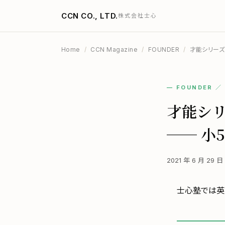
CCN CO., LTD.
株式会社士心
Home
/
CCN Magazine
/
FOUNDER
/
才能シリーズ
— FOUNDER 
才能シリ
── 小
2021 年 6 月 29 
士心塾では英