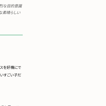
強烈な目的意識
な素晴らしい
ンスを好機にで
るいすごい子だ