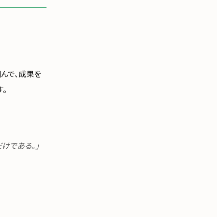
掴んで、成果を
。
けである。」