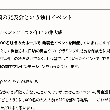
規模の発表会という独自イベント
イベントとしての年1回の集大成
400名規模の大ホールで、発表会イベントを開催
しています。このイ
トとして開催され、日頃の英語やプログラミングの成長を保護者に見
ます。机上の勉強だけでなく、士心塾ではこういったイベントで、
生徒
勢の前でプレゼンテーション
を行ったりもします。
子どもたちが務める
なかなか経験できないことなのですが、実はこのイベントの
司会進
子どものうちに、400名の大人の前でMCを務める経験── これ
いただけると思います。