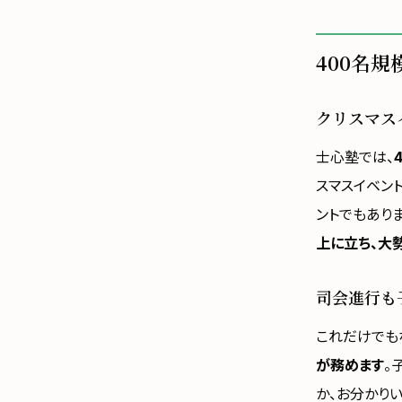
400名
クリスマス
士心塾では、
スマスイベン
ントでもあり
上に立ち、大
司会進行も
これだけでも
が務めます
。
か、お分かり