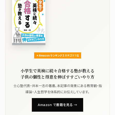
⭐ Amazon ランキング 2 カテゴリ 1 位
小学生で英検に続々合格する塾が教える
子供の個性と得意を伸ばすすごいやり方
士心塾代表・井本一志の著書。本記事の背景にある教育観・指
導論・人生哲学を体系的にお伝えしています。
Amazon で書籍を見る →