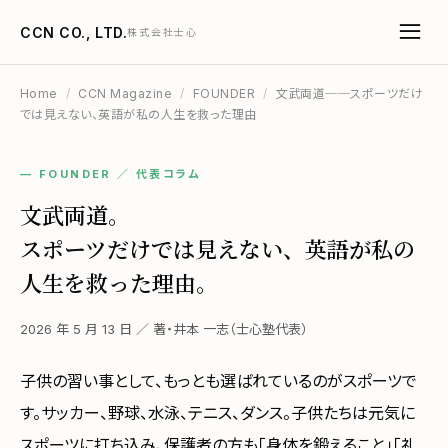
CCN CO., LTD.
株式会社士心
Home
/
CCN Magazine
/
FOUNDER
/
文武両道──スポーツだけ
では見えない、英語が私の人生を救った理由
— FOUNDER ／ 代表コラム
文武両道。
スポーツだけでは見えない、英語が私の
人生を救った理由。
2026 年 5 月 13 日 ／ 著・井本 一志（士心塾代表）
子供の習い事として、もっとも選ばれているのがスポーツで
す。サッカー、野球、水泳、テニス、ダンス。子供たちは元気に
スポーツに打ち込み、保護者の方も「身体を鍛えること」「礼