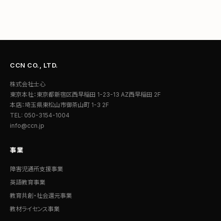
CCN CO., LTD.
株式会社士心
東京本社：東京都新宿区西早稲田 1-23-13 AZ西早稲田 2F
本店：埼玉県東松山市御茶山町 1-3 2F
TEL: 050-3154-1004
info@ccn.jp
事業
障害児通所支援事業
英語教育事業
教育共創・社会還元事業
教材ライセンス事業