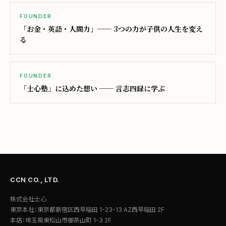
FOUNDER
「お金・英語・人間力」── 3つの力が子供の人生を変え
る
FOUNDER
「士心塾」に込めた想い ── 言志四録に学ぶ
CCN CO., LTD.
株式会社士心
東京本社：東京都新宿区西早稲田 1-23-13 AZ西早稲田 2F
本店：埼玉県東松山市御茶山町 1-3 2F