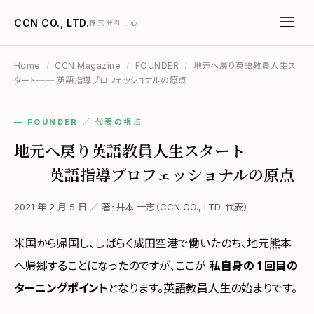
CCN CO., LTD.
株式会社士心
Home
/
CCN Magazine
/
FOUNDER
/
地元へ戻り英語教員人生ス
タート── 英語指導プロフェッショナルの原点
— FOUNDER ／ 代表の視点
地元へ戻り英語教員人生スタート
── 英語指導プロフェッショナルの原点
2021 年 2 月 5 日 ／ 著・井本 一志（CCN CO., LTD. 代表）
米国から帰国し、しばらく成田空港で働いたのち、地元熊本
へ帰郷することになったのですが、ここが
私自身の 1 回目の
ターニングポイント
となります。英語教員人生の始まりです。