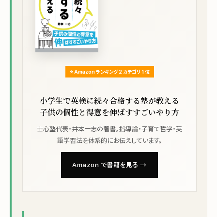
⭐ Amazon ランキング 2 カテゴリ 1 位
小学生で英検に続々合格する塾が教える
子供の個性と得意を伸ばすすごいやり方
士心塾代表・井本一志の著書。指導論・子育て哲学・英
語学習法を体系的にお伝えしています。
Amazon で書籍を見る →