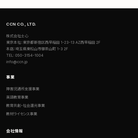
CCN CO., LTD.
株式会社士心
東京本社：東京都新宿区西早稲田 1-23-13 AZ西早稲田 2F
本店：埼玉県東松山市御茶山町 1-3 2F
TEL: 050-3154-1004
info@ccn.jp
事業
障害児通所支援事業
英語教育事業
教育共創・社会還元事業
教材ライセンス事業
会社情報