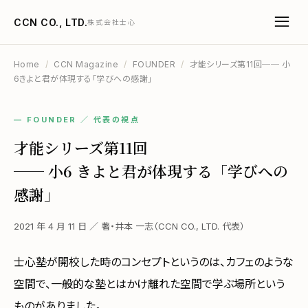
CCN CO., LTD.
株式会社士心
Home
/
CCN Magazine
/
FOUNDER
/
才能シリーズ第11回── 小
6きよと君が体現する「学びへの感謝」
— FOUNDER ／ 代表の視点
才能シリーズ第11回
── 小6 きよと君が体現する「学びへの
感謝」
2021 年 4 月 11 日 ／ 著・井本 一志（CCN CO., LTD. 代表）
士心塾が開校した時のコンセプトというのは、カフェのような
空間で、一般的な塾とはかけ離れた空間で学ぶ場所という
ものがありました。