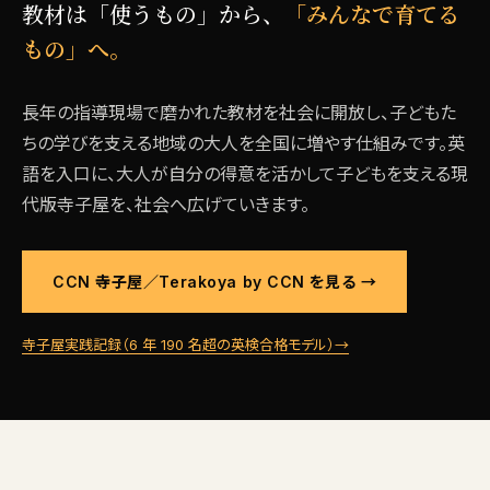
教材は「使うもの」から、
「みんなで育てる
もの」へ。
長年の指導現場で磨かれた教材を社会に開放し、子どもた
ちの学びを支える地域の大人を全国に増やす仕組みです。英
語を入口に、大人が自分の得意を活かして子どもを支える現
代版寺子屋を、社会へ広げていきます。
CCN 寺子屋／Terakoya by CCN を見る →
寺子屋実践記録（6 年 190 名超の英検合格モデル）→