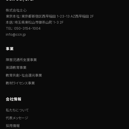
株式会社士心
東京本社：東京都新宿区西早稲田 1-23-13 AZ西早稲田 2F
本店：埼玉県東松山市御茶山町 1-3 2F
TEL: 050-3154-1004
info@ccn.jp
事業
障害児通所支援事業
英語教育事業
教育共創・社会還元事業
教材ライセンス事業
会社情報
私たちについて
代表メッセージ
採用情報