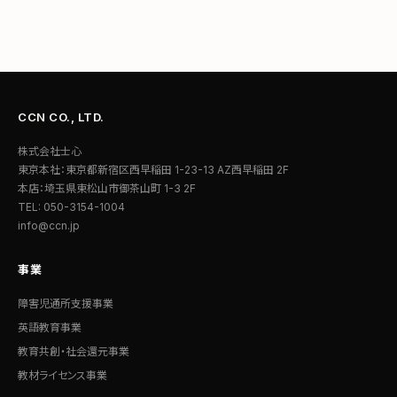
CCN CO., LTD.
株式会社士心
東京本社：東京都新宿区西早稲田 1-23-13 AZ西早稲田 2F
本店：埼玉県東松山市御茶山町 1-3 2F
TEL: 050-3154-1004
info@ccn.jp
事業
障害児通所支援事業
英語教育事業
教育共創・社会還元事業
教材ライセンス事業