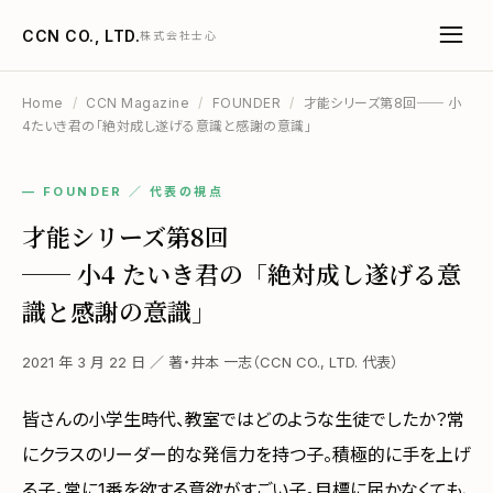
CCN CO., LTD.
株式会社士心
Home
/
CCN Magazine
/
FOUNDER
/
才能シリーズ第8回── 小
4たいき君の「絶対成し遂げる意識と感謝の意識」
— FOUNDER ／ 代表の視点
才能シリーズ第8回
── 小4 たいき君の「絶対成し遂げる意
識と感謝の意識」
2021 年 3 月 22 日 ／ 著・井本 一志（CCN CO., LTD. 代表）
皆さんの小学生時代、教室ではどのような生徒でしたか？常
にクラスのリーダー的な発信力を持つ子。積極的に手を上げ
る子。常に1番を欲する意欲がすごい子。目標に届かなくても、