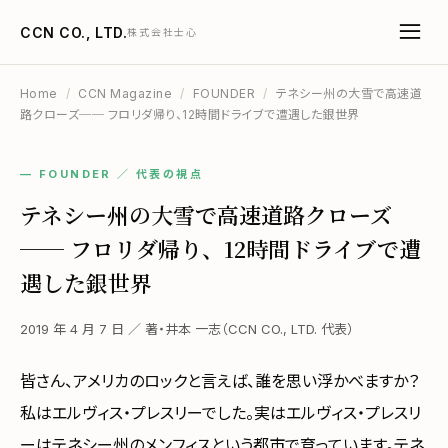
CCN CO., LTD.
株式会社士心
Home
/
CCN Magazine
/
FOUNDER
/
テネシー州の大雪で高速道
路クローズ── フロリダ帰り、12時間ドライブで遭遇した銀世界
— FOUNDER ／ 代表の視点
テネシー州の大雪で高速道路クローズ
── フロリダ帰り、12時間ドライブで遭
遇した銀世界
2019 年 4 月 7 日 ／ 著・井本 一志（CCN CO., LTD. 代表）
皆さん、アメリカのロックと言えば、誰を思い浮かべますか？
私はエルヴィス・プレスリーでした。実はエルヴィス・プレスリ
ーはテネシー州のメンフィスという都市で育っています。テネ