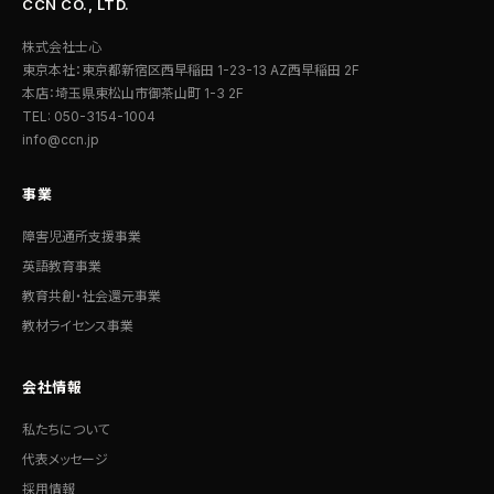
CCN CO., LTD.
株式会社士心
東京本社：東京都新宿区西早稲田 1-23-13 AZ西早稲田 2F
本店：埼玉県東松山市御茶山町 1-3 2F
TEL: 050-3154-1004
info@ccn.jp
事業
障害児通所支援事業
英語教育事業
教育共創・社会還元事業
教材ライセンス事業
会社情報
私たちについて
代表メッセージ
採用情報