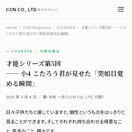
CCN CO., LTD.
株式会社士心
Home
/
CCN Magazine
/
FOUNDER
/
才能シリーズ第5回── 小4
こたろう君が見せた「突如目覚める瞬間」
— FOUNDER ／ 代表の視点
才能シリーズ第5回
── 小4 こたろう君が見せた「突如目覚
める瞬間」
2021 年 3 月 4 日 ／ 著・井本 一志（CCN CO., LTD. 代表）
日々子供たちと接していますと、個性というものをはっきりと
見ることができます。そしてそれぞれ持ち合わせる得意なこ
と、苦手なこと、様々です。