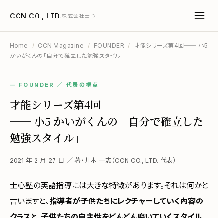
CCN CO., LTD.
株式会社士心
Home
/
CCN Magazine
/
FOUNDER
/
才能シリーズ第4回── 小5
かいがくんの「自分で確立した勉強スタイル」
— FOUNDER ／ 代表の視点
才能シリーズ第4回
── 小5 かいがくんの「自分で確立した
勉強スタイル」
2021 年 2 月 27 日 ／ 著・井本 一志（CCN CO., LTD. 代表）
士心塾の英語指導には大きな特徴があります。それは何かと
言いますと、
指導者が子供たちにレクチャーしていく内容の
クラスと、子供たちの自主性をどんどん磨いていくスタイル