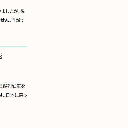
いましたが、後
ません
。当然で
転
で縦列駐車を
す
。日本に戻っ