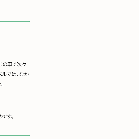
この車で次々
ベルでは、なか
。
のです。