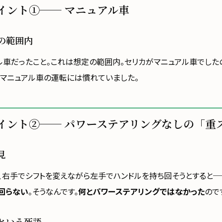
イント①── マニュアル車
の範囲内
ル車だったこと。これは想定の範囲内。セリカがマニュアル車でした
。マニュアル車の運転には慣れていました。
イント②── パワーステアリングなしの「重
見
、右手でシフトを変えながら左手でハンドルを持ち回そうとすると──
回らない
。そうなんです。
何とパワーステアリングではなかった
ので
という死語