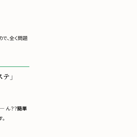
ので、全く問題
ステ」
 ん？？
簡単
す。