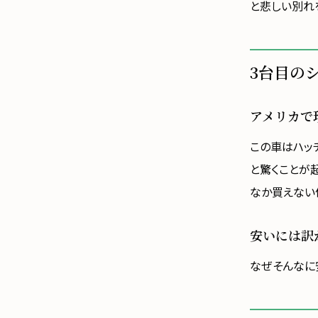
と悲しい別れ
3台目の
アメリカで
この車はハッ
と驚くことが起
なか買えない
安いには訳
なぜそんなに