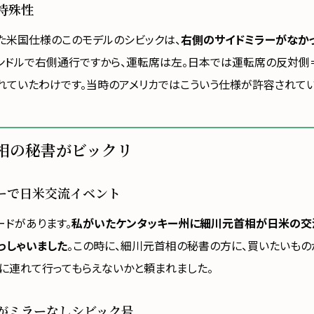
特殊性
た米国仕様のこのモデルのシビックは、
右側のサイドミラーがなか
ンドルで右側通行ですから、運転席は左。日本では運転席の反対側
れていたわけです。当時のアメリカではこういう仕様が許容されてい
相の秘書がビックリ
ーで日米交流イベント
ードがあります。
私がいたケンタッキー州に細川元首相が日米の交
っしゃいました
。この時に、細川元首相の秘書の方に、買いたいもの
店に連れて行ってもらえないかと頼まれました。
がミラーなしシビック号