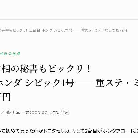
秘書もビックリ！ 三台目 ホンダ シビック1号── 重ステ・ミラーなしの15万円
／ 代表の視点
首相の秘書もビックリ！
ホンダ シビック1号── 重ステ・
万円
 日 ／ 著・井本 一志（CCN CO., LTD. 代表）
って初めて買った車がトヨタセリカ。そして2台目がホンダアコード。