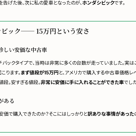
を告げた後、次に私の愛車となったのが、
ホンダシビック
です。
シビック── 15万円という安さ
珍しい安価な中古車
チバックタイプで、当時は非常に多くの台数が走っていました。実は
こります。
まず値段が15万円
と、アメリカで購入する中古車価格レ
値段。安すぎる値段。
非常に安価に手に入れることができた車
でした
がある
安価で購入できたのか？そこにはしっかりと
訳ありな事情があった