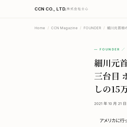
CCN CO., LTD.
株式会社士心
Home
/
CCN Magazine
/
FOUNDER
/
細川元首相の
— FOUNDER 
細川元
三台目 
しの15
2021 年 10 月 21
アメリカに行