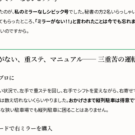
たのが、
私のミラーなしシビック号
でした。秘書の方2名いらっしゃ
てもらったところ、
「ミラーがない！！」と言われたことは今でも忘れ
いのですから。
がない、重ステ、マニュアル── 三重苦の運
プロに
い状況で、左手で重ステを回し、右手でシフトを変えながら、右寄せ
れは数え切れないくらいやりました。
おかげさまで縦列駐車は得意で
んな狭い駐車場でも縦列駐車に困ることはありません。
ードで右ミラーを購入