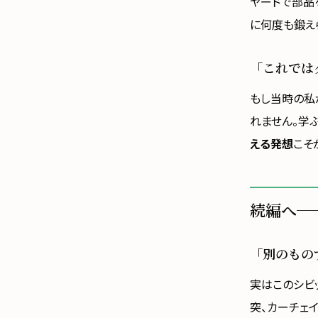
ヤードで部品
に何度も鍛え
「これでは
もし当時の私
れません。学
える発想
こそ
続編へ─
「別のもの
実はこのシビ
突、カーチェ