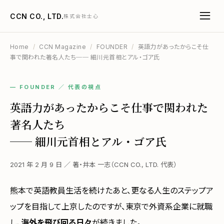
CCN CO., LTD.
株式会社士心
Home
/
CCN Magazine
/
FOUNDER
/
英語力があったからこそ仕
事で関われた著名人たち── 細川元首相とアル・ゴア氏
— FOUNDER ／ 代表の視点
英語力があったからこそ仕事で関われた
著名人たち
── 細川元首相とアル・ゴア氏
2021 年 2 月 9 日 ／ 著・井本 一志（CCN CO., LTD. 代表）
熊本で英語教員生活を続けたあと、更なる人生のステップア
ップを目指して上京したのですが、東京で外資系企業に就職
し、
海外を飛び回る日々
が続きました。