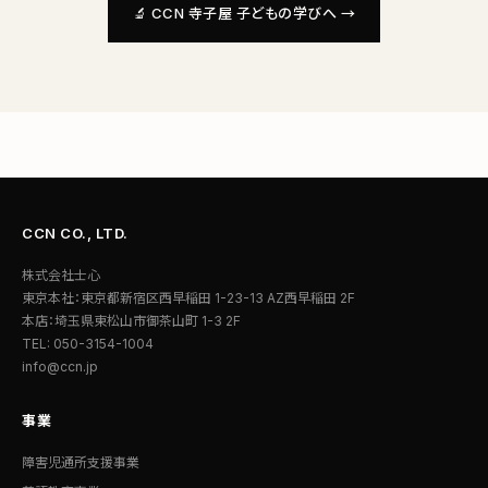
🔬 CCN 寺子屋 子どもの学びへ →
CCN CO., LTD.
株式会社士心
東京本社：東京都新宿区西早稲田 1-23-13 AZ西早稲田 2F
本店：埼玉県東松山市御茶山町 1-3 2F
TEL: 050-3154-1004
info@ccn.jp
事業
障害児通所支援事業