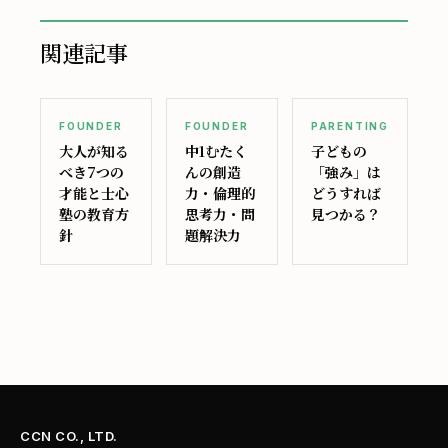
関連記事
FOUNDER
FOUNDER
PARENTING
大人が知る
中1むたく
子どもの
べき7つの
んの創造
「強み」は
才能と士心
力・倫理的
どうすれば
塾の教育方
思考力・問
見つかる？
針
題解決力
CCN CO., LTD.