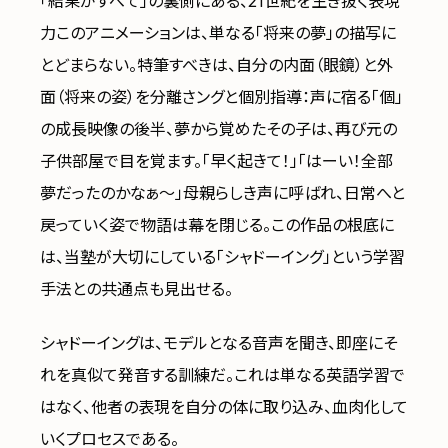
「結果がすべて」の裏側にある、21世紀を生き抜く表現
力このアニメーションは、単なる「将来の夢」の描写に
とどまらない。特筆すべきは、自分の内面（眼鏡）と外
面（将来の姿）を分離さングと個別指導：声に宿る「個」
の成長映像の後半、夢から覚めたその子は、再び元の
子供部屋で目を覚ます。「早く起きて！」「はーい！全部
夢だったのかなぁ〜」母親らしき声に呼ばれ、日常へと
戻っていく姿で物語は幕を閉じる。この作品の根底に
は、当塾が大切にしている「シャドーイング」という学習
手法との共通点も見出せる。
シャドーイングは、モデルとなる音声を聞き、即座にそ
れを真似て発音する訓練だ。これは単なる英語学習で
はなく、他者の表現を自分の体に取り込み、血肉化して
いくプロセスである。