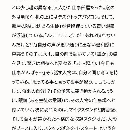
とは少し趣の異なる、大人びた仕事部屋だった。窓の
外は明るく、机の上にはデスクトップパソコン。そして、
部屋の隅には「ある生徒」が普段使っている青い眼鏡
が浮遊している。「んっ！？ここどこだ？あれ？喋れない
んだけど！？」自分の声が思い通りに出ない違和感に
戸惑うその子。しかし、目の前で動いている「誰か」の姿
を見て、驚きは期待へと変わる。「あ〜起きた！今日も
仕事がんぱろ〜」そう話す人物は、自分と同じ考えを持
っている。「思ってる事と言ってる事が違う……。もしか
して、将来の自分！？」その予感に突き動かされるよう
に、眼鏡（ある生徒の意識）は、その人物の仕事場へと
付いていく。次に現れたのは、マイクスタンドと防音壁、
そして台本が置かれた本格的な収録スタジオだ。人影
がブースに入り、スタッフの「3・2・1・スタート」という合