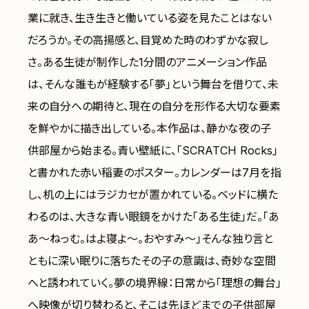
業に就き、生き生きと働いている姿を見たことはない
だろうか。その高揚感と、目覚めた時のわずかな寂し
さ。ある生徒が制作した1分間のアニメーション作品
は、そんな誰もが経験する「夢」という舞台を借りて、未
来の自分への期待と、現在の自分を形作る大切な要素
を鮮やかに描き出している。本作品は、静かな夜の子
供部屋から始まる。青い壁紙に、「SCRATCH Rocks」
と書かれた赤い稲妻のポスター。カレンダーは7月を指
し、机の上にはラジカセが置かれている。ベッドに横た
わるのは、大きな青い眼鏡をかけた「ある生徒」だ。「あ
あ〜ねっむ。はよ寝よ〜。おやすみ〜」そんな独り言と
ともに深い眠りに落ちたその子の意識は、奇妙な空間
へと誘われていく。夢の境界線：日常から「理想の舞台」
へ映像が切り替わると、そこは先ほどまでの子供部屋