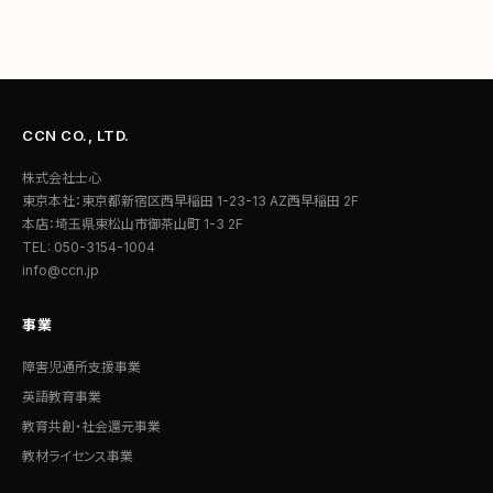
CCN CO., LTD.
株式会社士心
東京本社：東京都新宿区西早稲田 1-23-13 AZ西早稲田 2F
本店：埼玉県東松山市御茶山町 1-3 2F
TEL: 050-3154-1004
info@ccn.jp
事業
障害児通所支援事業
英語教育事業
教育共創・社会還元事業
教材ライセンス事業