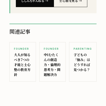
ししんちゃんねる →
士心塾を見る →
関連記事
FOUNDER
FOUNDER
PARENTING
大人が知る
中1むたく
子どもの
べき7つの
んの創造
「強み」は
才能と士心
力・倫理的
どうすれば
塾の教育方
思考力・問
見つかる？
針
題解決力