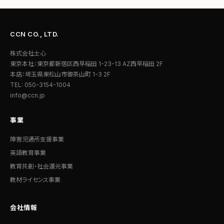
CCN CO., LTD.
株式会社士心
東京本社：東京都新宿区西早稲田 1-23-13 AZ西早稲田 2F
本店：埼玉県東松山市御茶山町 1-3 2F
TEL: 050-3154-1004
info@ccn.jp
事業
障害児通所支援事業
英語教育事業
教育共創・社会還元事業
教材ライセンス事業
会社情報