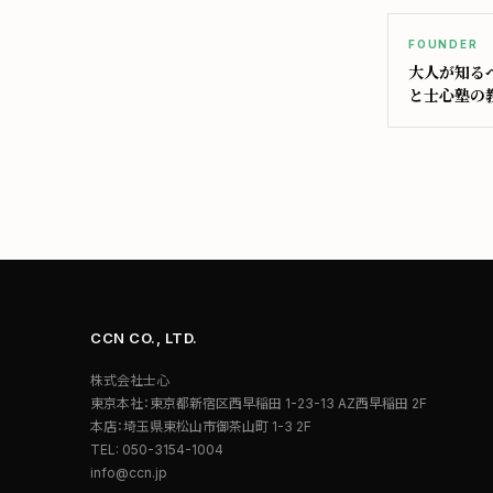
FOUNDER
大人が知る
と士心塾の
CCN CO., LTD.
株式会社士心
東京本社：東京都新宿区西早稲田 1-23-13 AZ西早稲田 2F
本店：埼玉県東松山市御茶山町 1-3 2F
TEL: 050-3154-1004
info@ccn.jp