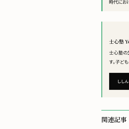
時代にお
士心塾 
士心塾の生
す。子ど
ししん
関連記事