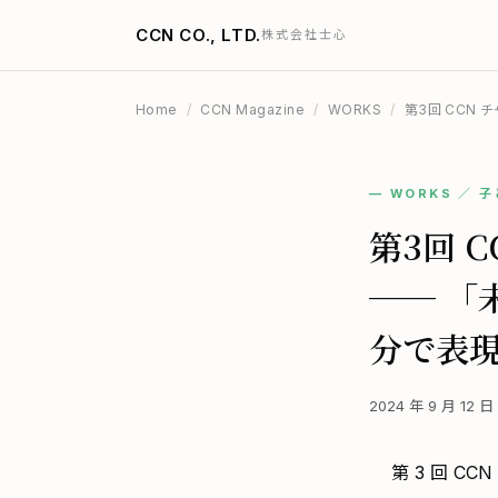
CCN CO., LTD.
株式会社士心
Home
/
CCN Magazine
/
WORKS
/
第3回 CCN 
— WORKS ／ 
第3回 
── 「
分で表
2024 年 9 月 12 
第 3 回 C