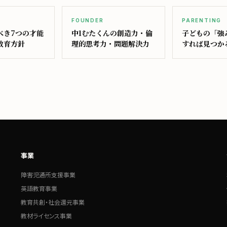
FOUNDER
PARENTING
べき7つの才能
中1むたくんの創造力・倫
子どもの「強
教育方針
理的思考力・問題解決力
すれば見つか
事業
障害児通所支援事業
英語教育事業
教育共創・社会還元事業
教材ライセンス事業