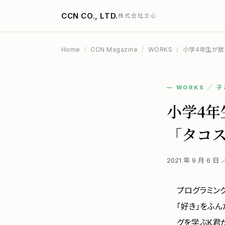
CCN CO., LTD.
株式会社士心
Home
/
CCN Magazine
/
WORKS
/
小学4年生が放つ
— WORKS ／ 
小学4年
「タコ
2021 年 9 月 6 日
プログラミン
「好き」をふ
グを学ぶK君が