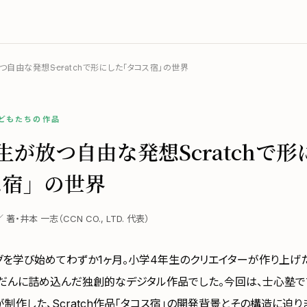
自由な発想――Scratchで形にした「タコス宿」の世界
子どもたちの作品
生が放つ自由な発想――Scratchで
ス宿」の世界
 ／ 著・井本 一志（CCN CO., LTD. 代表）
グを学び始めてわずか1ヶ月。小学4年生のクリエイターが作り上げ
んだんに詰め込んだ独創的なデジタル作品でした。今回は、士心塾で
制作した、Scratch作品「タコス宿」の開発背景とその構造に迫り