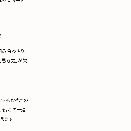
装
組み合わさり、
的思考力」が欠
ックすると特定の
える。この一連
えます。