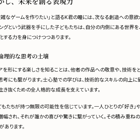
かし、未来を創る表現力
複雑なゲームを作りたい」と語るK君の瞳には、次なる創造への意欲
ミングという武器を手にした子どもたちは、自分の内側にある世界を
化する力を身につけつつあります。
倫理的な思考の土壌
アを形にする楽しさを知ることは、他者の作品への敬意や、技術を
思考にも繋がります。士心塾での学びは、技術的なスキルの向上に
生き抜くための全人格的な成長を支えています。
どもたちが持つ無限の可能性を信じています。一人ひとりの「好き」や
増幅され、それが誰かの喜びや驚きに繋がっていく。その積み重ねの
があります。