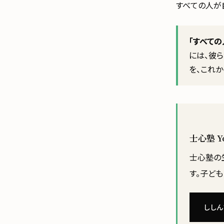
すべての人が
「すべて
には、彼
を、これか
士心塾 
士心塾の生
す。子ど
ししん