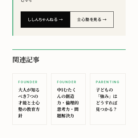
ししんちゃんねる →
士心塾を見る →
関連記事
FOUNDER
FOUNDER
PARENTING
大人が知る
中1むたく
子どもの
べき7つの
んの創造
「強み」は
才能と士心
力・倫理的
どうすれば
塾の教育方
思考力・問
見つかる？
針
題解決力