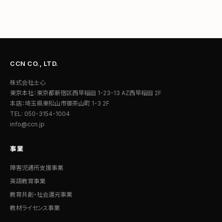
CCN CO., LTD.
株式会社士心
東京本社：東京都新宿区西早稲田 1-23-13 AZ西早稲田 2F
本店：埼玉県東松山市御茶山町 1-3 2F
TEL: 050-3154-1004
info@ccn.jp
事業
障害児通所支援事業
英語教育事業
教育共創・社会還元事業
教材ライセンス事業