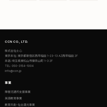
CCN CO., LTD.
株式会社士心
東京本社：東京都新宿区西早稲田 1-23-13 AZ西早稲田 2F
本店：埼玉県東松山市御茶山町 1-3 2F
TEL: 050-3154-1004
info@ccn.jp
事業
障害児通所支援事業
英語教育事業
教育共創・社会還元事業