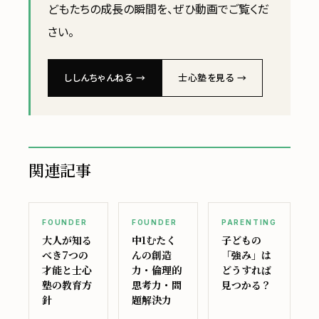
どもたちの成長の瞬間を、ぜひ動画でご覧くだ
さい。
ししんちゃんねる →
士心塾を見る →
関連記事
FOUNDER
FOUNDER
PARENTING
大人が知る
中1むたく
子どもの
べき7つの
んの創造
「強み」は
才能と士心
力・倫理的
どうすれば
塾の教育方
思考力・問
見つかる？
針
題解決力