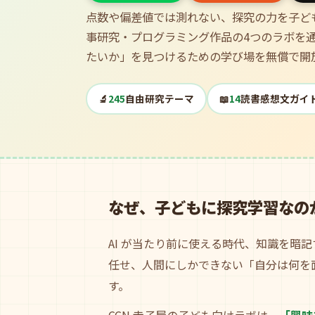
点数や偏差値では測れない、探究の力を子ども
事研究・プログラミング作品の4つのラボを
たいか」を見つけるための学び場を無償で開
🔬
245
自由研究テーマ
📖
14
読書感想文ガイ
なぜ、子どもに探究学習なの
AI が当たり前に使える時代、知識を暗記
任せ、人間にしかできない「自分は何を
す。