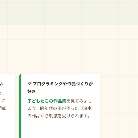
い
プログラミングや作品づくりが
好き
め。
けに
子どもたちの作品集
を見てみまし
起点
ょう。同年代の子が作った 109本
の作品から刺激を受けられます。