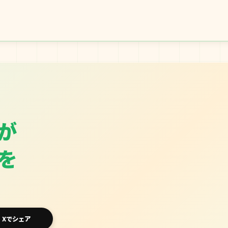
が
を
Xでシェア