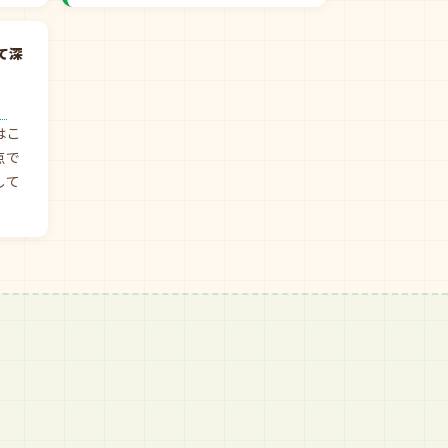
て深
」
はこ
点で
して