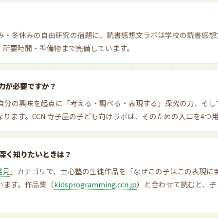
み・冬休みの自由研究の宿題に、読書感想文ラボは学校の読書感想
・所要時間・準備物まで完備しています。
な力が必要ですか？
自分の興味を起点に「考える・調べる・表現する」探究の力、そし
ります。CCN 寺子屋の子ども向けラボは、そのための入口を4つ
深く知りたいときは？
発見
」カテゴリで、士心塾の生徒作品を「なぜこの子はこの表現に
います。作品集（
kidsprogramming.ccn.jp
）と合わせて読むと、子