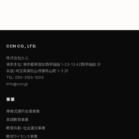
CCN CO., LTD.
株式会社士心
東京本社：東京都新宿区西早稲田 1-23-13 AZ西早稲田 2F
本店：埼玉県東松山市御茶山町 1-3 2F
TEL: 050-3154-1004
info@ccn.jp
事業
障害児通所支援事業
英語教育事業
教育共創・社会還元事業
教材ライセンス事業