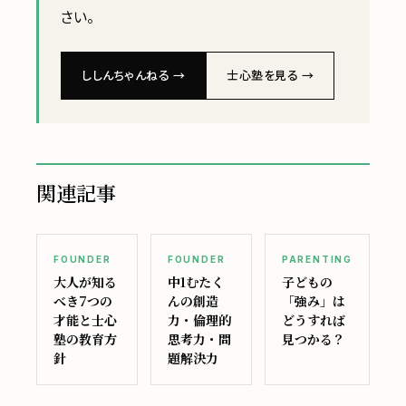
さい。
ししんちゃんねる →
士心塾を見る →
関連記事
FOUNDER
FOUNDER
PARENTING
大人が知る
中1むたく
子どもの
べき7つの
んの創造
「強み」は
才能と士心
力・倫理的
どうすれば
塾の教育方
思考力・問
見つかる？
針
題解決力