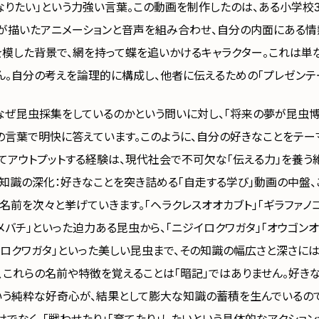
なりたい」という力強い言葉。この動画を制作したのは、ある小学校
らが描いたアニメーションと音声を組み合わせ、自分の内面にある情
を模した背景で、網を持って蝶を追いかけるキャラクター。これは単
ん。自分の考えを論理的に構成し、他者に伝えるための「プレゼンテー
なぜ昆虫採集をしているのかという問いに対し、「将来の夢が昆虫
らの言葉で明快に答えています。このように、自分の好きなことをテー
てアウトプットする経験は、現代社会で不可欠な「伝える力」を養う
。知識の深化：好きなことを突き詰める「自走する学び」動画の中盤
名前を次々と挙げていきます。「ヘラクレスオオカブト」「ギラファノ
メバチ」といった迫力ある昆虫から、「ニジイロクワガタ」「オウゴンオ
イロクワガタ」といった美しい昆虫まで、その知識の幅広さと深さに
て、これらの名前や特徴を覚えることは「暗記」ではありません。好き
いう純粋な好奇心が、結果として膨大な知識の蓄積を生んでいるので