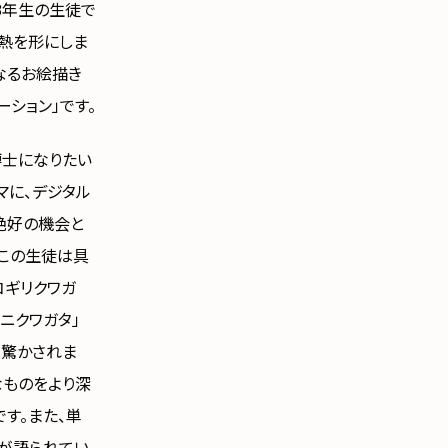
3年生の生徒で
熱を形にしま
なるお絵描き
ション」です。
博士になりたい
マに、デジタル
絶好の機会と
、この生徒は具
コギリクワガ
ニクワガタ」
は驚かされま
なものをより深
す。また、単