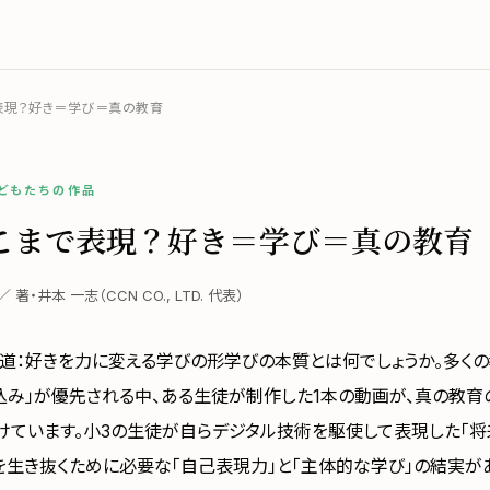
表現？好き＝学び＝真の教育
子どもたちの作品
こまで表現？好き＝学び＝真の教育
日 ／ 著・井本 一志（CCN CO., LTD. 代表）
道：好きを力に変える学びの形学びの本質とは何でしょうか。多く
込み」が優先される中、ある生徒が制作した1本の動画が、真の教育
けています。小3の生徒が自らデジタル技術を駆使して表現した「将
紀を生き抜くために必要な「自己表現力」と「主体的な学び」の結実が