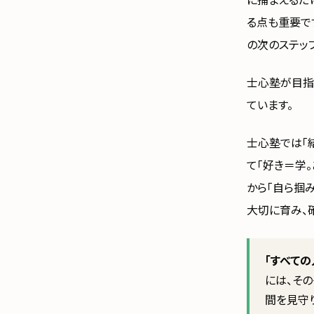
に捕まえるだ
る点も重要で
の次のステッ
士心塾が目指
ています。
士心塾では「
て「好き＝学
から「自ら掴
大切に育み、
「すべて
には、そ
間を見守