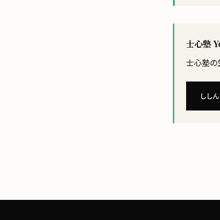
士心塾 
士心塾の生
ししん