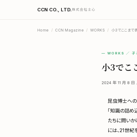
CCN CO., LTD.
株式会社士心
Home
/
CCN Magazine
/
WORKS
/
小3でここまで
— WORKS ／ 
小3でこ
2024 年 11 月 8 
昆虫博士への
「知識の詰め
たちに問いか
には、21世