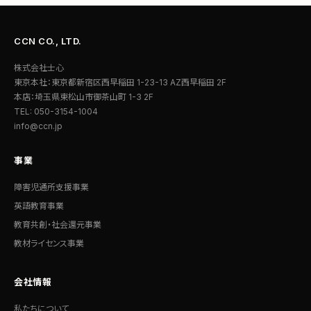
CCN CO., LTD.
株式会社士心
東京本社：東京都新宿区西早稲田 1-23-13 AZ西早稲田 2F
本店：埼玉県東松山市御茶山町 1-3 2F
TEL: 050-3154-1004
info@ccn.jp
事業
障害児通所支援事業
英語教育事業
教育共創・社会還元事業
教材ライセンス事業
会社情報
私たちについて