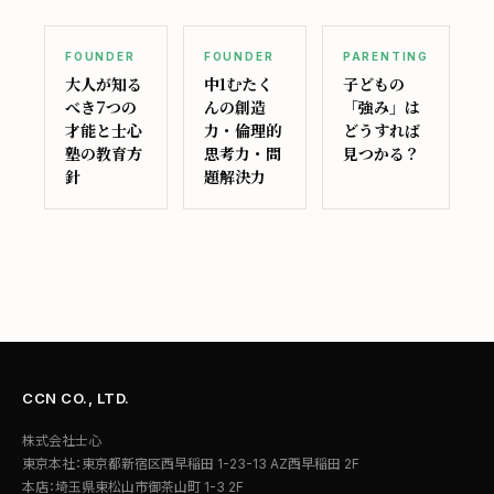
FOUNDER
FOUNDER
PARENTING
大人が知る
中1むたく
子どもの
べき7つの
んの創造
「強み」は
才能と士心
力・倫理的
どうすれば
塾の教育方
思考力・問
見つかる？
針
題解決力
CCN CO., LTD.
株式会社士心
東京本社：東京都新宿区西早稲田 1-23-13 AZ西早稲田 2F
本店：埼玉県東松山市御茶山町 1-3 2F