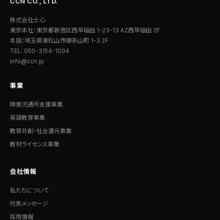
CCN CO., LTD.
株式会社士心
東京本社：東京都新宿区西早稲田 1-23-13 AZ西早稲田 2F
本店：埼玉県東松山市御茶山町 1-3 2F
TEL: 050-3154-1004
info@ccn.jp
事業
障害児通所支援事業
英語教育事業
教育共創・社会還元事業
教材ライセンス事業
会社情報
私たちについて
代表メッセージ
採用情報