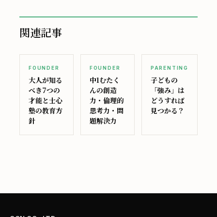
関連記事
FOUNDER
FOUNDER
PARENTING
大人が知る
中1むたく
子どもの
べき7つの
んの創造
「強み」は
才能と士心
力・倫理的
どうすれば
塾の教育方
思考力・問
見つかる？
針
題解決力