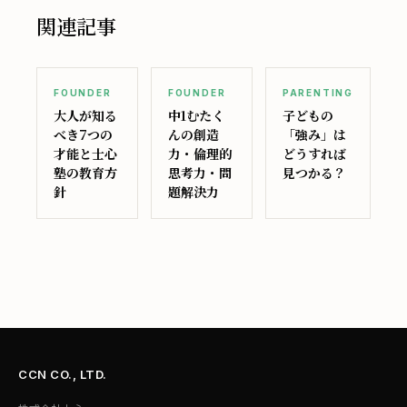
関連記事
FOUNDER
FOUNDER
PARENTING
大人が知る
中1むたく
子どもの
べき7つの
んの創造
「強み」は
才能と士心
力・倫理的
どうすれば
塾の教育方
思考力・問
見つかる？
針
題解決力
CCN CO., LTD.