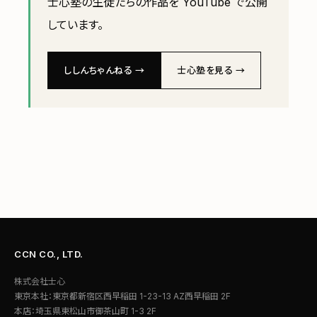
士心塾の生徒たちの作品を YouTube で公開
しています。
ししんちゃんねる →
士心塾を見る →
CCN CO., LTD.
株式会社士心
東京本社：東京都新宿区西早稲田 1-23-13 AZ西早稲田 2F
本店：埼玉県東松山市御茶山町 1-3 2F