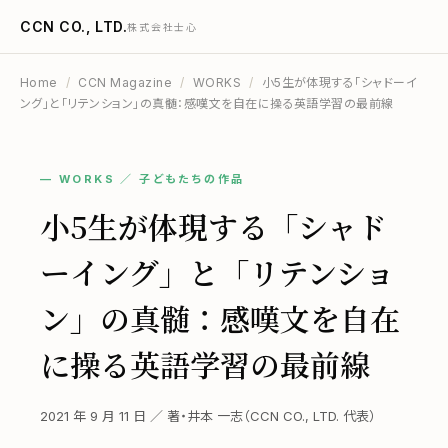
CCN CO., LTD.
株式会社士心
Home
/
CCN Magazine
/
WORKS
/
小5生が体現する「シャドーイ
ング」と「リテンション」の真髄：感嘆文を自在に操る英語学習の最前線
— WORKS ／ 子どもたちの作品
小5生が体現する「シャド
ーイング」と「リテンショ
ン」の真髄：感嘆文を自在
に操る英語学習の最前線
2021 年 9 月 11 日 ／ 著・井本 一志（CCN CO., LTD. 代表）