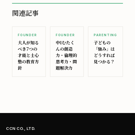
関連記事
FOUNDER
FOUNDER
PARENTING
大人が知る
中1むたく
子どもの
べき7つの
んの創造
「強み」は
才能と士心
力・倫理的
どうすれば
塾の教育方
思考力・問
見つかる？
針
題解決力
CCN CO., LTD.