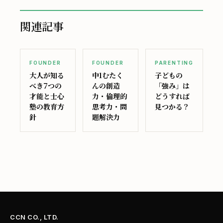
関連記事
FOUNDER
FOUNDER
PARENTING
大人が知る
中1むたく
子どもの
べき7つの
んの創造
「強み」は
才能と士心
力・倫理的
どうすれば
塾の教育方
思考力・問
見つかる？
針
題解決力
CCN CO., LTD.