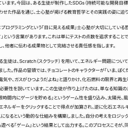
ています。今回は、ある生徒が制作したSDGs（持続可能な開発目標
わせた作品を通じ、士心塾が掲げる教育哲学とその実践の姿に迫り
：プログラミングという「目に見える成果」士心塾が大切にしている
て」という言葉があります。これは単にテストの点数を追求することで
し、他者に伝わる成果物として完結させる責任感を指します。
生徒は、Scratch（スクラッチ）を用いて、エネルギー問題につ
ました。作品の冒頭では、チョコレートのキャラクターが「いま、ぼく
、電気や、ガスがひつようだよね」と語りかけ、化石燃料の限界と再
必要性を説いています。この生徒が作り上げたのは、単なる知識の
制限時間内にゲージを貯める」というゲーム性を盛り込み、太陽光、風
エネルギーをクリックすることで得点が加算され、逆に化石エネル
スになるという動的な仕組みを構築しました。自分の考えをロジック
も遊べる「ゲーム」という結果として出力する。このプロセスこそが、