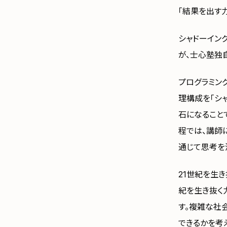
「結果を出す
シャドーイン
が、士心塾独自
プログラミン
理構成を「シ
石になること
程では、講師
通じて思考を
21世紀を生
紀を生き抜く
す。複雑な社会
できるかを考