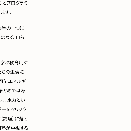
）とプログラミ
ます。
哲学の一つに
はなく、自ら
いて学ぶ教育用ゲ
たちの生活に
生可能エネルギ
まとめではあ
力、水力とい
ギーをクリック
（論理）に落と
同塾が重視する