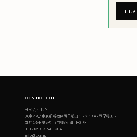
ししん
CCN CO., LTD.
株式会社士心
東京本社：東京都新宿区西早稲田 1-23-13 AZ西早稲田 2F
本店：埼玉県東松山市御茶山町 1-3 2F
TEL: 050-3154-1004
info@ccn.jp