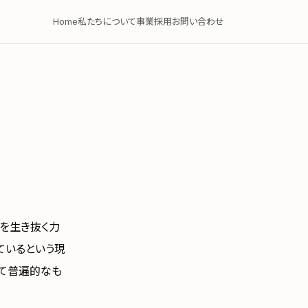
Home
私たちについて
事業
採用
お問い合わせ
紀を生き抜く力
ているという現
して普遍的なも