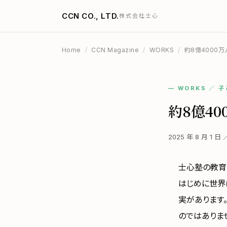
CCN CO., LTD.
株式会社士心
Home
/
CCN Magazine
/
WORKS
/
約8億4000
— WORKS ／ 
約8億4
2025 年 8 月 1 日
士心塾の教育
はじめに世界
実があります
のではありま