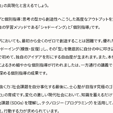
力」の具現化と言えるでしょう。
グと個別指導：思考の型から創造性へこうした高度なアウトプットを
の学習メソッドである「シャドーイング」と「個別指導」です。
グにおいても、最初から全くのゼロで創造することは困難です。優れ
ャドーイング（模倣・反復）」し、その「型」を徹底的に自分の中に叩き
で初めて、独自のアイデアを形にする自由度が生まれます。また、
によるきめ細やかな個別指導が行われましたは、一方通行の講義で
深める個別指導の成果です。
き抜く力：社会課題を自分事化する最後に、士心塾が目指す究極のゴー
力」の育成です。変化の激しい現代社会において、知識を蓄えるだ
課題（SDGs）を理解し、テクノロジー（プログラミング）を活用し
え、行動する力が求められています。