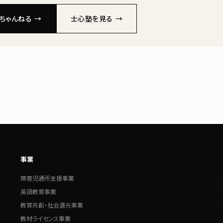
ちゃんねる →
士心塾を見る →
事業
障害児通所支援事業
英語教育事業
教育共創・社会還元事業
教材ライセンス事業