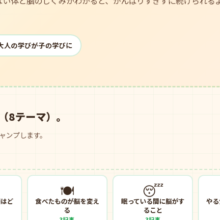
ない体と脳のしくみがわかると、がんばりすぎずに続けられる
 大人の学びが子の学びに
（8テーマ）。
ャンプします。
🍽️
😴
頭はど
食べたものが脳を変え
眠っている間に脳がす
やる
る
ること
3記事
3記事