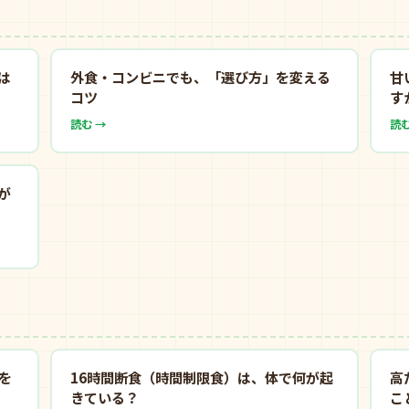
は
外食・コンビニでも、「選び方」を変える
甘
コツ
す
読む →
読む
が
を
16時間断食（時間制限食）は、体で何が起
高
きている？
こ