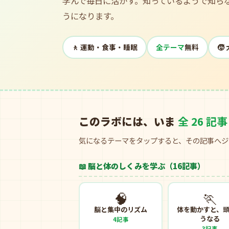
学んで毎日に活かす。知っているようで知ら
うになります。
🚶 運動・食事・睡眠
全テーマ
無料

このラボには、いま
全 26 記事
気になるテーマをタップすると、その記事へジ
📖 脳と体のしくみを学ぶ（16記事）
🧠
🏃
脳と集中のリズム
体を動かすと、
うなる
4記事
3記事