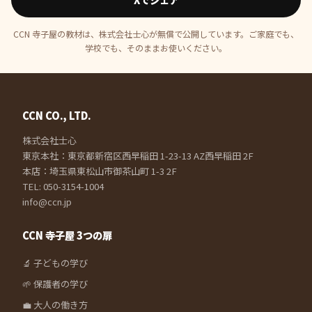
CCN 寺子屋の教材は、株式会社士心が無償で公開しています。ご家庭でも、
学校でも、そのままお使いください。
CCN CO., LTD.
株式会社士心
東京本社：東京都新宿区西早稲田 1-23-13 AZ西早稲田 2F
本店：埼玉県東松山市御茶山町 1-3 2F
TEL: 050-3154-1004
info@ccn.jp
CCN 寺子屋 3つの扉
🔬 子どもの学び
🌱 保護者の学び
💼 大人の働き方