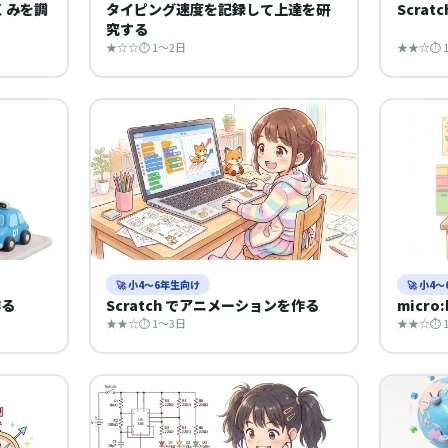
くみを調
タイピング速度を記録して上達を研
Scra
究する
★☆☆
⏱ 1〜2日
★★☆
⏱ 
🚀 小4〜6年生向け
🚀 小4
作る
Scratch でアニメーションを作る
micro
★★☆
⏱ 1〜3日
★★☆
⏱ 