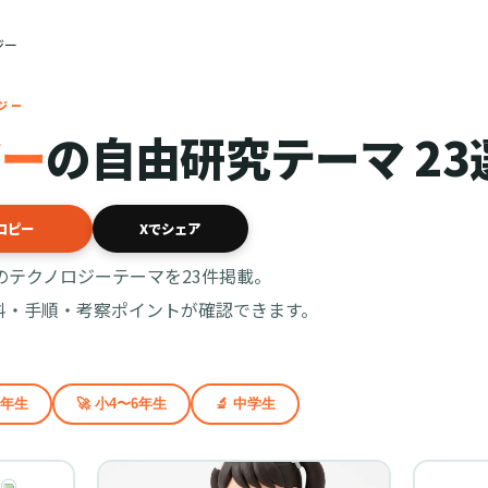
ジー
ロジー
ジー
の自由研究テーマ 23
コピー
Xでシェア
のテクノロジーテーマを23件掲載。
料・手順・考察ポイントが確認できます。
3年生
🚀 小4〜6年生
🔬 中学生