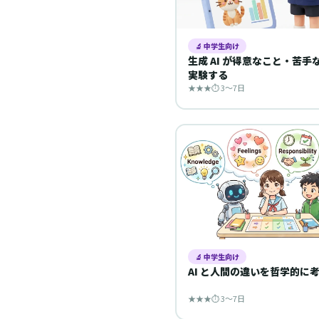
🔬 中学生向け
生成 AI が得意なこと・苦手
実験する
★★★
⏱ 3〜7日
🔬 中学生向け
AI と人間の違いを哲学的に
★★★
⏱ 3〜7日