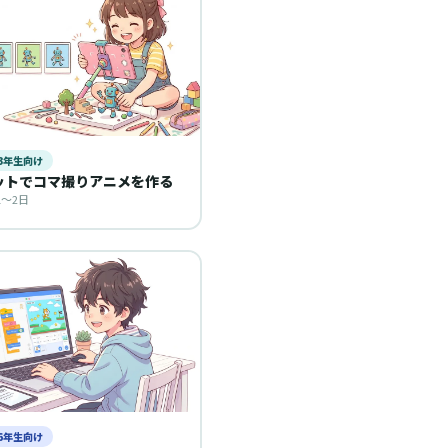
〜3年生向け
ットでコマ撮りアニメを作る
1〜2日
〜6年生向け