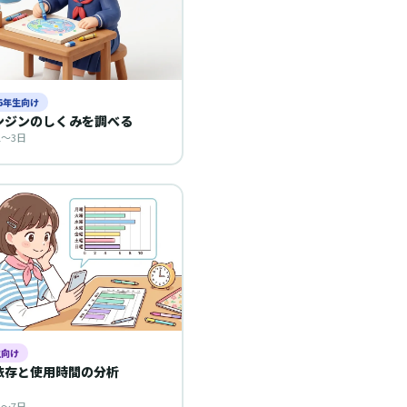
〜6年生向け
ンジンのしくみを調べる
1〜3日
生向け
依存と使用時間の分析
3〜7日