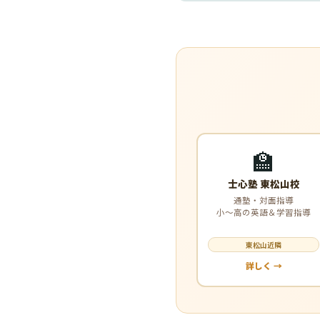
🏫
士心塾 東松山校
通塾・対面指導
小〜高の英語＆学習指導
東松山近隣
詳しく →