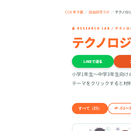
CCN 寺子屋
／
自由研究ラボ
／
テクノロ
🤖 RESEARCH LAB / テクノ
テクノロ
LINEで送る
小学1年生〜中学3年生向け
テーマをクリックすると材
すべて（23）
🌱 小1〜