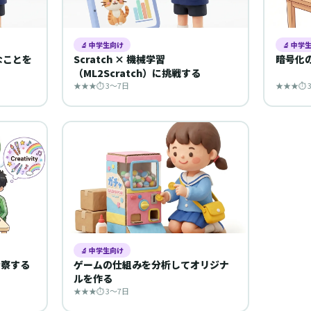
🔬 中学生向け
🔬 中学
なことを
Scratch × 機械学習
暗号化
（ML2Scratch）に挑戦する
★★★
⏱ 3〜7日
★★★
⏱ 
🔬 中学生向け
考察する
ゲームの仕組みを分析してオリジナ
ルを作る
★★★
⏱ 3〜7日