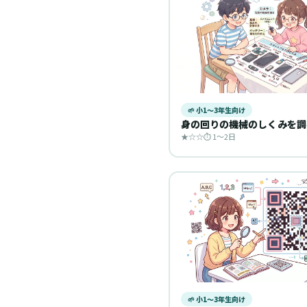
🌱 小1〜3年生向け
身の回りの機械のしくみを調
★☆☆
⏱ 1〜2日
🌱 小1〜3年生向け