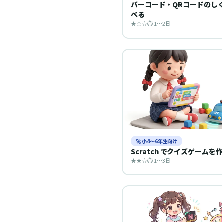
バーコード・QRコードのし
べる
★☆☆
⏱ 1〜2日
🚀 小4〜6年生向け
Scratch でクイズゲームを
★★☆
⏱ 1〜3日