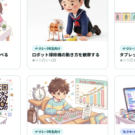
🌱 小1〜3年生向け
🌱 小1
べる
ロボット掃除機の動き方を観察する
タブレ
★☆☆
⏱ 1〜2日
★☆☆
⏱ 
🌱 小1〜3年生向け
🚀 小4