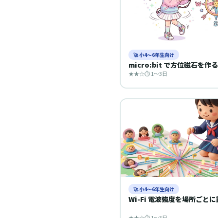
🚀 小4〜6年生向け
micro:bit で方位磁石を作る
★★☆
⏱ 1〜3日
🚀 小4〜6年生向け
Wi-Fi 電波強度を場所ごと
★★☆
⏱ 1〜3日