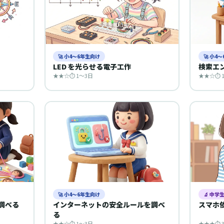
🚀 小4〜6年生向け
🚀 小4
LED を光らせる電子工作
検索エ
★★☆
⏱ 1〜3日
★★☆
⏱ 
🚀 小4〜6年生向け
🔬 中学
に調べる
インターネットの安全ルールを調べ
スマホ
る
★★☆
⏱ 1〜3日
★★★
⏱ 