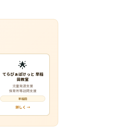
🌟
てらぴぁぽけっと 早稲
田教室
児童発達支援
保育所等訪問支援
早稲田
詳しく →