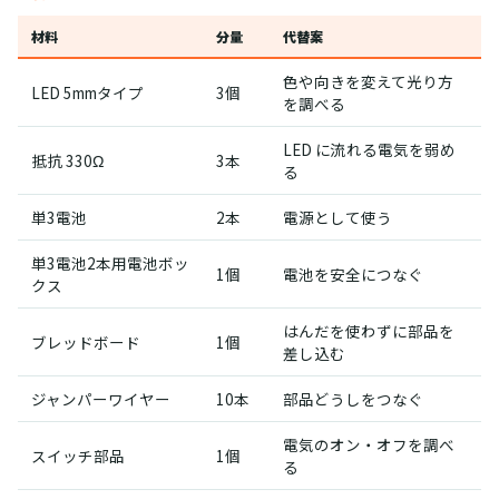
材料
分量
代替案
色や向きを変えて光り方
LED 5mmタイプ
3個
を調べる
LED に流れる電気を弱め
抵抗 330Ω
3本
る
単3電池
2本
電源として使う
単3電池2本用電池ボッ
1個
電池を安全につなぐ
クス
はんだを使わずに部品を
ブレッドボード
1個
差し込む
ジャンパーワイヤー
10本
部品どうしをつなぐ
電気のオン・オフを調べ
スイッチ部品
1個
る