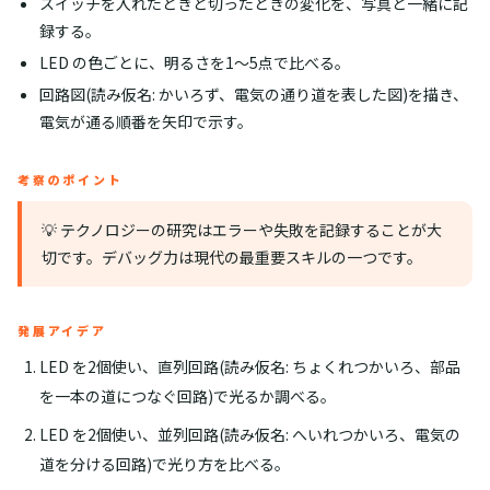
スイッチを入れたときと切ったときの変化を、写真と一緒に記
録する。
LED の色ごとに、明るさを1〜5点で比べる。
回路図(読み仮名: かいろず、電気の通り道を表した図)を描き、
電気が通る順番を矢印で示す。
考察のポイント
💡 テクノロジーの研究はエラーや失敗を記録することが大
切です。デバッグ力は現代の最重要スキルの一つです。
発展アイデア
LED を2個使い、直列回路(読み仮名: ちょくれつかいろ、部品
を一本の道につなぐ回路)で光るか調べる。
LED を2個使い、並列回路(読み仮名: へいれつかいろ、電気の
道を分ける回路)で光り方を比べる。