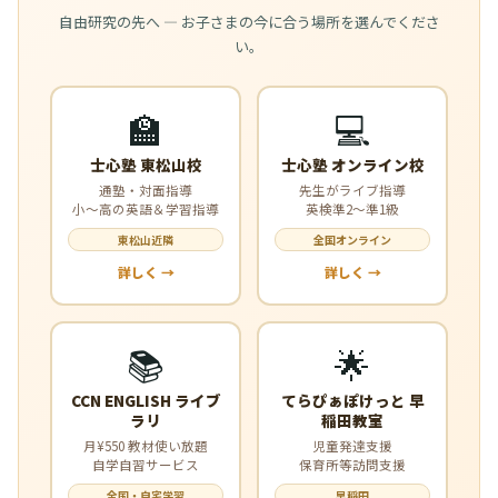
自由研究の先へ — お子さまの今に合う場所を選んでくださ
い。
🏫
💻
士心塾 東松山校
士心塾 オンライン校
通塾・対面指導
先生がライブ指導
小〜高の英語＆学習指導
英検準2〜準1級
東松山近隣
全国オンライン
詳しく →
詳しく →
📚
🌟
CCN ENGLISH ライブ
てらぴぁぽけっと 早
ラリ
稲田教室
月¥550 教材使い放題
児童発達支援
自学自習サービス
保育所等訪問支援
全国・自宅学習
早稲田