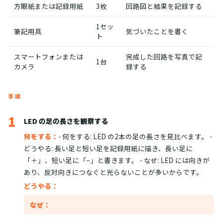
方眼紙または記録用紙
3枚
回路図と結果を記録する
1セッ
筆記用具
気づいたことを書く
ト
スマートフォンまたは
完成した回路を写真で記
1台
カメラ
録する
手順
1
LED の足の長さを観察する
何をする：
- 何をする: LED の2本の足の長さを見比べます。 -
どうやる: 長い足と短い足を記録用紙に描き、長い足に
「＋」、短い足に「−」と書きます。 - なぜ: LED には向きが
あり、反対向きにつなぐと光らないことが多いからです。
どうやる：
なぜ：