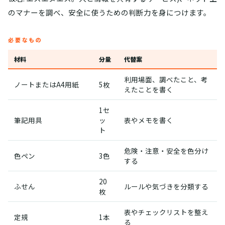
のマナーを調べ、安全に使うための判断力を身につけます。
必要なもの
材料
分量
代替案
利用場面、調べたこと、考
ノートまたはA4用紙
5枚
えたことを書く
1セ
筆記用具
ッ
表やメモを書く
ト
危険・注意・安全を色分け
色ペン
3色
する
20
ふせん
ルールや気づきを分類する
枚
表やチェックリストを整え
定規
1本
る