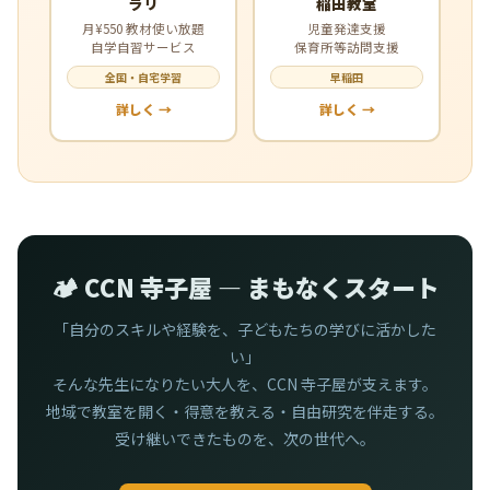
ラリ
稲田教室
月¥550 教材使い放題
児童発達支援
自学自習サービス
保育所等訪問支援
全国・自宅学習
早稲田
詳しく →
詳しく →
🏕️ CCN 寺子屋 — まもなくスタート
「自分のスキルや経験を、子どもたちの学びに活かした
い」
そんな先生になりたい大人を、CCN 寺子屋が支えます。
地域で教室を開く・得意を教える・自由研究を伴走する。
受け継いできたものを、次の世代へ。