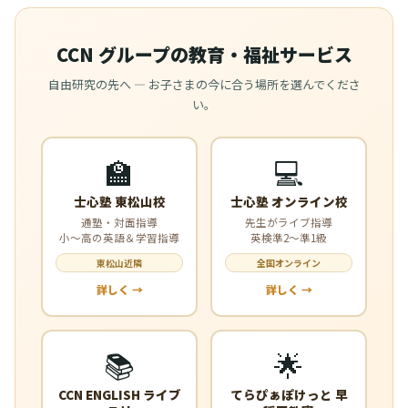
CCN グループの教育・福祉サービス
自由研究の先へ — お子さまの今に合う場所を選んでくださ
い。
🏫
💻
士心塾 東松山校
士心塾 オンライン校
通塾・対面指導
先生がライブ指導
小〜高の英語＆学習指導
英検準2〜準1級
東松山近隣
全国オンライン
詳しく →
詳しく →
📚
🌟
CCN ENGLISH ライブ
てらぴぁぽけっと 早