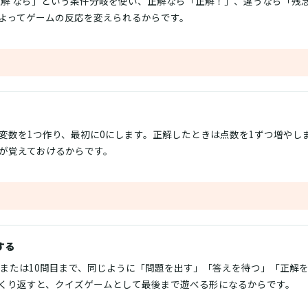
= 正解 なら」という条件分岐を使い、正解なら「正解！」、違うなら「
よってゲームの反応を変えられるからです。
変数を1つ作り、最初に0にします。正解したときは点数を1ずつ増やし
が覚えておけるからです。
する
目または10問目まで、同じように「問題を出す」「答えを待つ」「正解
くり返すと、クイズゲームとして最後まで遊べる形になるからです。