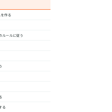
ームを作る
のルールに従う
う
る
する