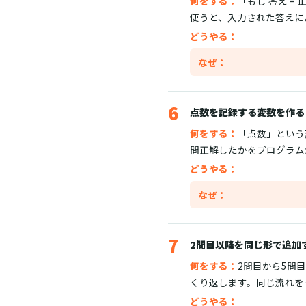
何をする：
「もし 答え 
使うと、入力された答えに
どうやる：
なぜ：
6
点数を記録する変数を作る
何をする：
「点数」という
問正解したかをプログラム
どうやる：
なぜ：
7
2問目以降を同じ形で追加
何をする：
2問目から5問
くり返します。同じ流れを
どうやる：