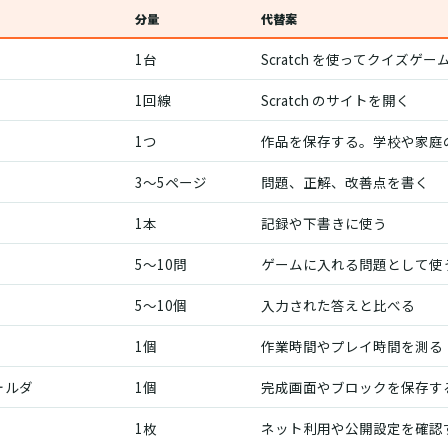
分量
代替案
1台
Scratch を使ってクイズゲ
1回線
Scratch のサイトを開く
1つ
作品を保存する。学校や家庭
3〜5ページ
問題、正解、改善点を書く
1本
記録や下書きに使う
5〜10問
ゲームに入れる問題として使
5〜10個
入力された答えと比べる
1個
作業時間やプレイ時間を測る
ォルダ
1個
完成画面やブロックを保存す
1枚
ネット利用や公開設定を確認