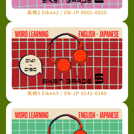
英検2 Eiken2 / EN-JP 0001-0020
英検5 Eiken5 / EN-JP 0141-0160