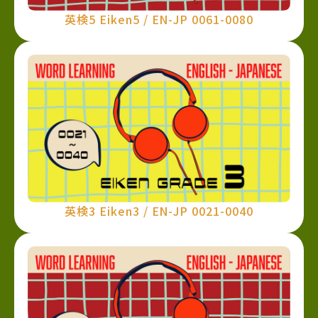
英検5 Eiken5 / EN-JP 0061-0080
英検3 Eiken3 / EN-JP 0021-0040