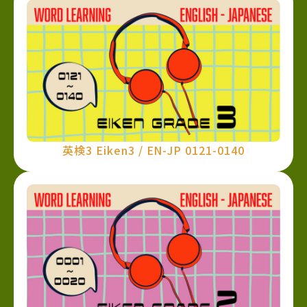
英検3 Eiken3 / EN-JP 0121-0140