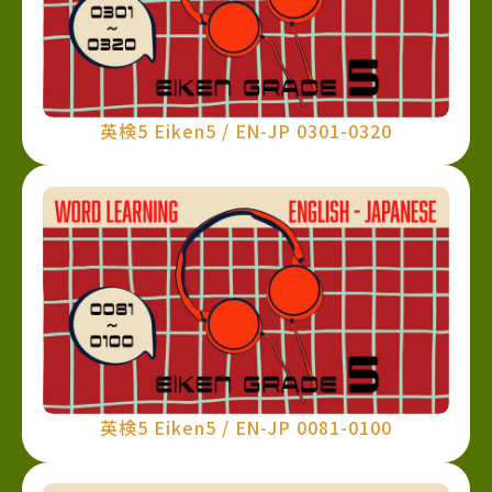
英検5 Eiken5 / EN-JP 0301-0320
英検5 Eiken5 / EN-JP 0081-0100