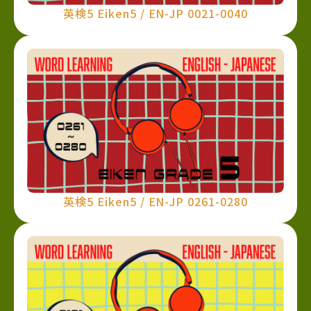
英検5 Eiken5 / EN-JP 0021-0040
英検5 Eiken5 / EN-JP 0261-0280