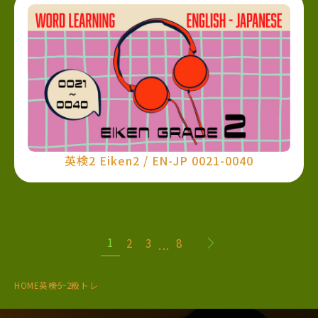
英検2 Eiken2 / EN-JP 0021-0040
1
2
3
8
...
HOME
英検5~2級トレ