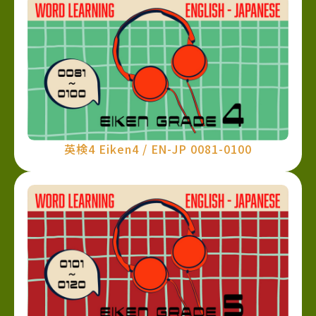
英検4 Eiken4 / EN-JP 0081-0100