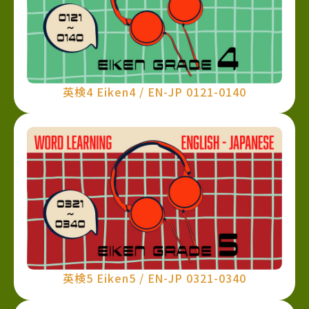
英検4 Eiken4 / EN-JP 0121-0140
英検5 Eiken5 / EN-JP 0321-0340