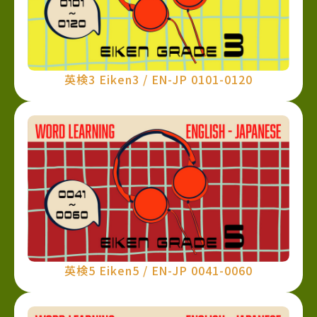
英検3 Eiken3 / EN-JP 0101-0120
英検5 Eiken5 / EN-JP 0041-0060