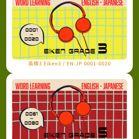
英検3 Eiken3 / EN-JP 0001-0020