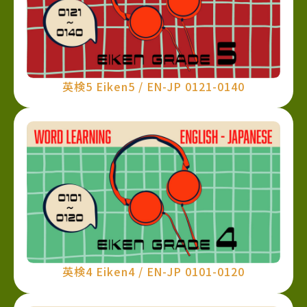
英検5 Eiken5 / EN-JP 0121-0140
英検4 Eiken4 / EN-JP 0101-0120