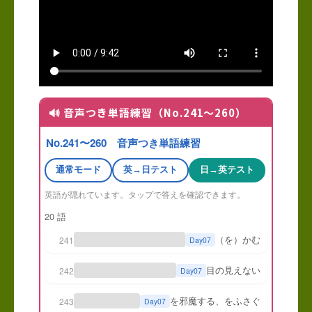
🔊 音声つき単語練習（No.241〜260）