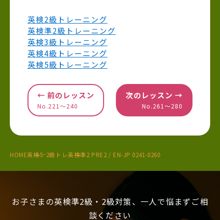
英検2級トレーニング
英検準2級トレーニング
英検3級トレーニング
英検4級トレーニング
英検5級トレーニング
← 前のレッスン
次のレッスン →
No.221〜240
No.261〜280
HOME
英検5~2級トレ
英検準2 PRE2 / EN-JP 0241-0260
お子さまの英検準2級・2級対策、一人で悩まずご相
談ください