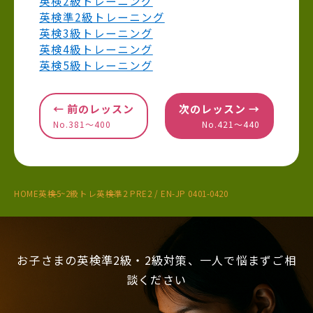
英検2級トレーニング
英検準2級トレーニング
英検3級トレーニング
英検4級トレーニング
英検5級トレーニング
← 前のレッスン
次のレッスン →
No.381〜400
No.421〜440
HOME
英検5~2級トレ
英検準2 PRE2 / EN-JP 0401-0420
お子さまの英検準2級・2級対策、一人で悩まずご相
談ください