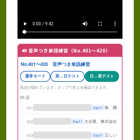
🔊 音声つき単語練習（No.401〜420）