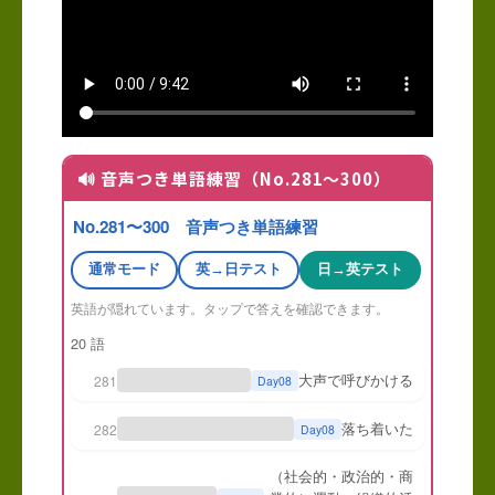
🔊 音声つき単語練習（No.281〜300）