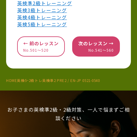
英検準2級トレーニング
英検3級トレーニング
英検4級トレーニング
英検5級トレーニング
← 前のレッスン
次のレッスン →
No.501〜520
No.541〜560
HOME
英検5~2級トレ
英検準2 PRE2 / EN-JP 0521-0540
お子さまの英検準2級・2級対策、一人で悩まずご相
談ください